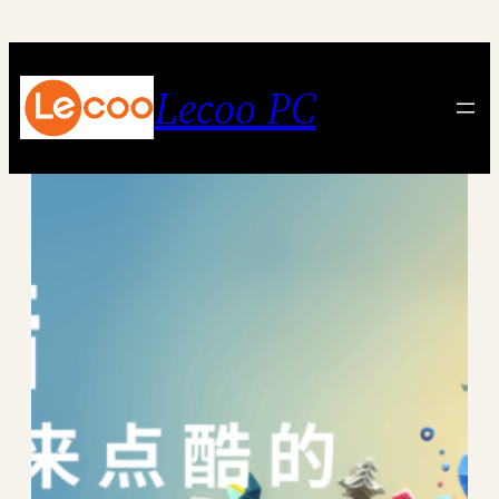
跳
至
内
Lecoo PC
容