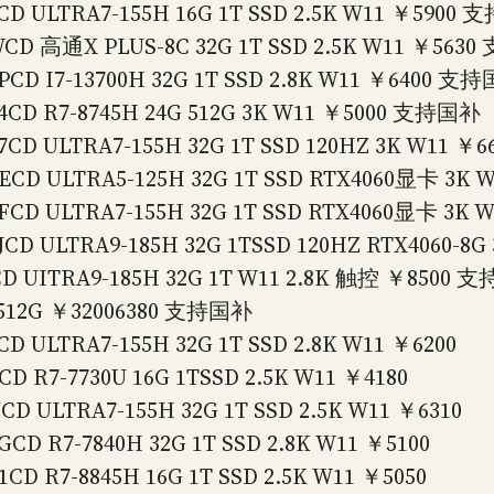
ULTRA7-155H 16G 1T SSD 2.5K W11 ￥5900
 高通X PLUS-8C 32G 1T SSD 2.5K W11 ￥563
 I7-13700H 32G 1T SSD 2.8K W11 ￥6400 支
D R7-8745H 24G 512G 3K W11 ￥5000 支持国补
 ULTRA7-155H 32G 1T SSD 120HZ 3K W11 
D ULTRA5-125H 32G 1T SSD RTX4060显卡 3K
D ULTRA7-155H 32G 1T SSD RTX4060显卡 3K
 ULTRA9-185H 32G 1TSSD 120HZ RTX4060-8
UITRA9-185H 32G 1T W11 2.8K 触控 ￥8500 
512G ￥32006380 支持国补
LTRA7-155H 32G 1T SSD 2.8K W11 ￥6200
7-7730U 16G 1TSSD 2.5K W11 ￥4180
LTRA7-155H 32G 1T SSD 2.5K W11 ￥6310
R7-7840H 32G 1T SSD 2.8K W11 ￥5100
R7-8845H 16G 1T SSD 2.5K W11 ￥5050