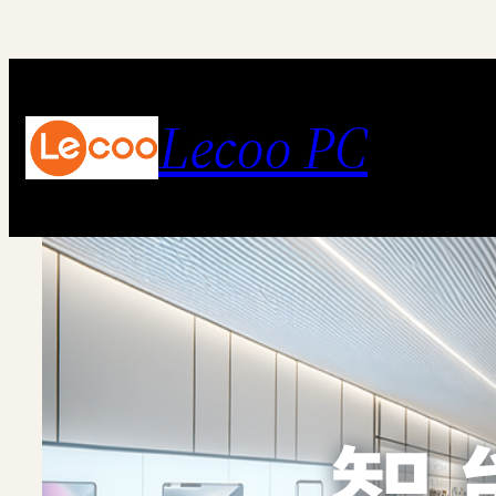
跳
至
内
Lecoo PC
容