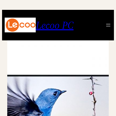
跳
至
内
Lecoo PC
容