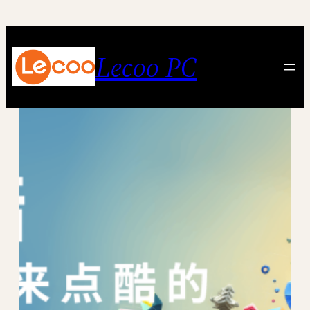
跳
至
内
Lecoo PC
容