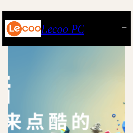
跳
至
内
Lecoo PC
容