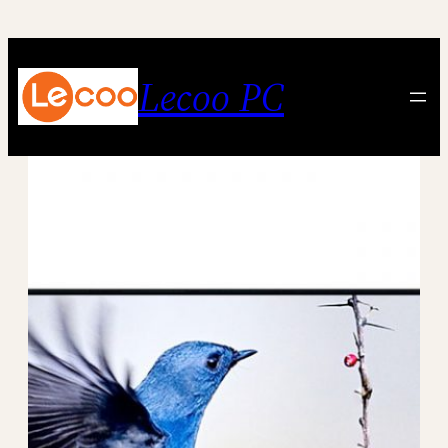
跳
至
内
Lecoo PC
容