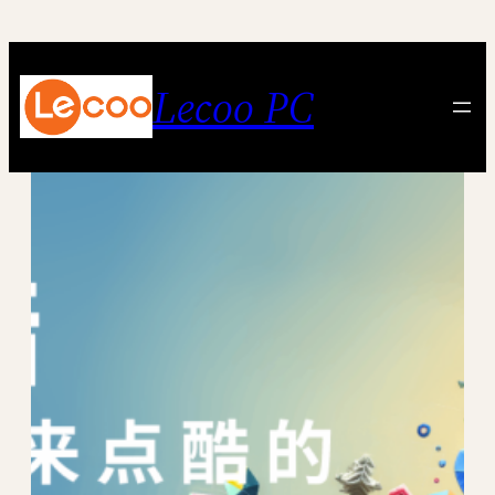
跳
至
内
Lecoo PC
容