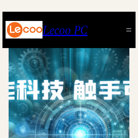
跳
至
内
Lecoo PC
容