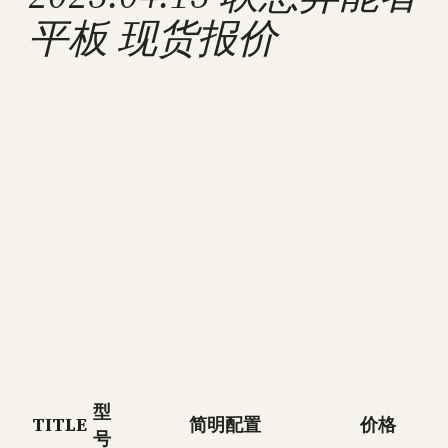
平板 现货报价
型
TITLE
简明配置
价格
号