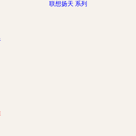
联想扬天 系列
午
推