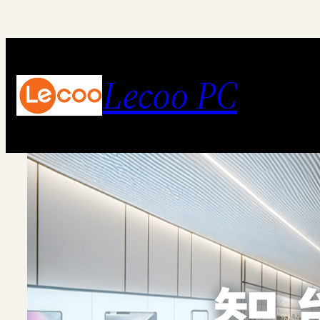
跳
至
内
Lecoo PC
容