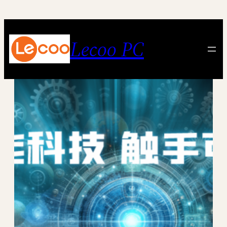
跳
至
内
Lecoo PC
容