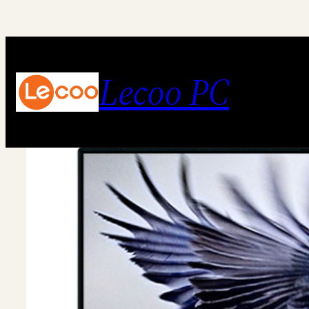
跳
至
内
Lecoo PC
容