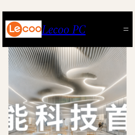
跳
至
内
Lecoo PC
容