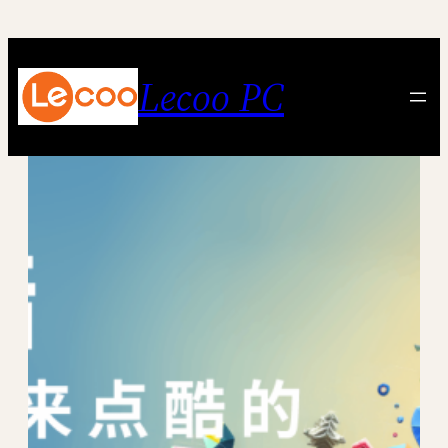
跳
至
内
Lecoo PC
容