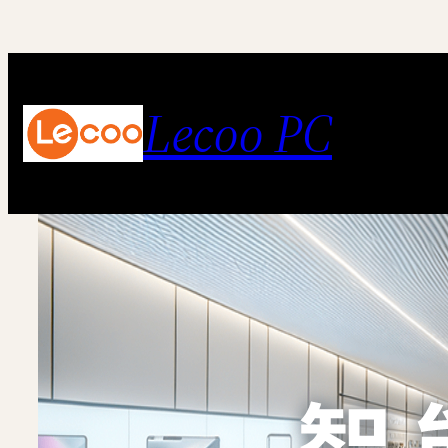
跳
至
内
Lecoo PC
容