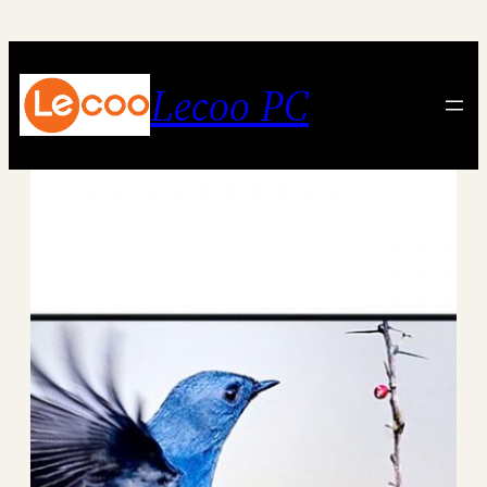
跳
至
内
Lecoo PC
容