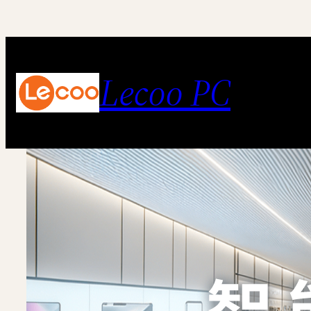
跳
至
内
Lecoo PC
容