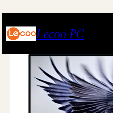
跳
至
内
Lecoo PC
容