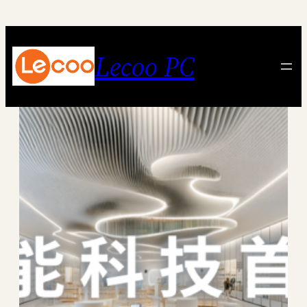
跳
至
内
Lecoo PC
容