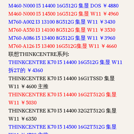
M460-N000 I5 14400 16G512G 集显 DOS ￥4880
M460-N000 I5 14500 16G512G 集显 W11 ￥4960
M760-A002 I3 13100 8G512G 集显 W11 ￥3430
M760-A550 I3 14100 8G512G 集显 W11 ￥3530
M760-A086 I5 13400 8G512G 集显 W11 ￥3960
M760-A126 I5 13400 16G512G集显 W11 ￥4660
联想THINKCENTRE系列:
THINKCENTRE K70 I5 14400 16G512G 集显 W11
拆2T的 ￥4360
THINKCENTRE K70 I5 14400 16G1TSSD 集显
W11 ￥4600 主推
THINKCENTRE K70 I5 14400 16G2T512G 集显
W11 ￥5030
THINKCENTRE K70 I5 14400 32G2T512G 集显
W11 ￥6350
THINKCENTRE K70 I5 14500 16G2T512G 集显