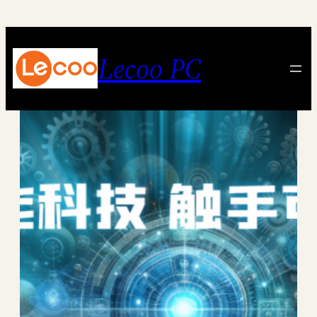
跳
至
内
Lecoo PC
容