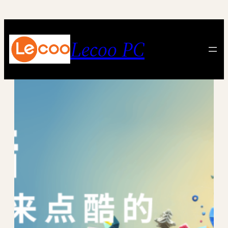
跳
至
内
Lecoo PC
容