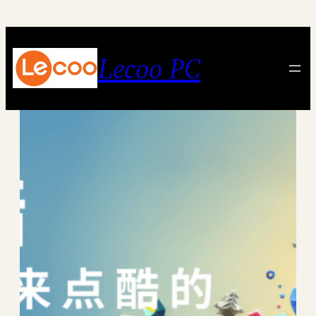
跳
至
内
Lecoo PC
容