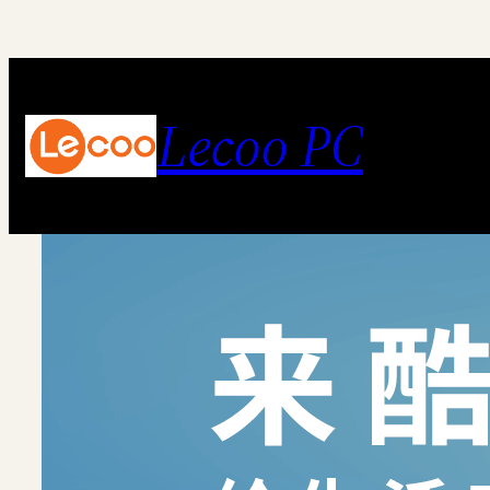
跳
至
内
Lecoo PC
容