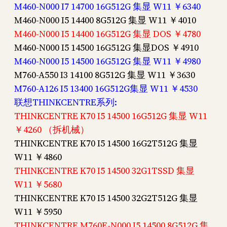
M460-N000 I7 14700 16G512G 集显 W11 ￥6340
M460-N000 I5 14400 8G512G 集显 W11 ￥4010
M460-N000 I5 14400 16G512G 集显 DOS ￥4780
M460-N000 I5 14500 16G512G 集显DOS ￥4910
M460-N000 I5 14500 16G512G 集显 W11 ￥4980
M760-A550 I3 14100 8G512G 集显 W11 ￥3630
M760-A126 I5 13400 16G512G集显 W11 ￥4530
联想THINKCENTRE系列:
THINKCENTRE K70 I5 14500 16G512G 集显 W11
￥4260 （拆机械）
THINKCENTRE K70 I5 14500 16G2T512G 集显
W11 ￥4860
THINKCENTRE K70 I5 14500 32G1TSSD 集显
W11 ￥5680
THINKCENTRE K70 I5 14500 32G2T512G 集显
W11 ￥5950
THINKCENTRE M760E-N000 I5 14500 8G512G 集