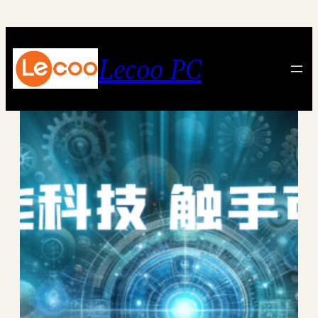
跳
至
内
Lecoo PC
容