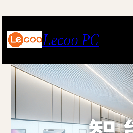
跳
至
内
Lecoo PC
容