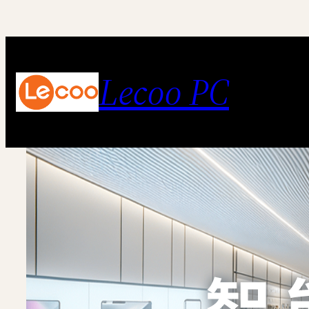
跳
至
内
Lecoo PC
容