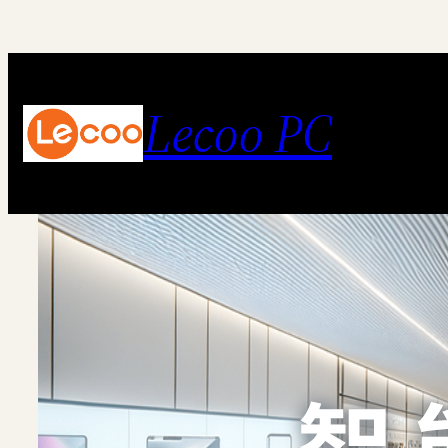
跳
至
内
Lecoo PC
容