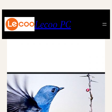
跳
至
内
Lecoo PC
容